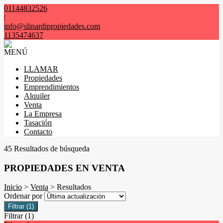
01144832526
|
info@slinardipropiedades.com
1135474637
MENÚ
LLAMAR
Propiedades
Emprendimientos
Alquiler
Venta
La Empresa
Tasación
Contacto
45 Resultados de búsqueda
PROPIEDADES EN VENTA
Inicio
>
Venta
> Resultados
Ordenar por
Filtrar
(1)
Filtrar
(1)