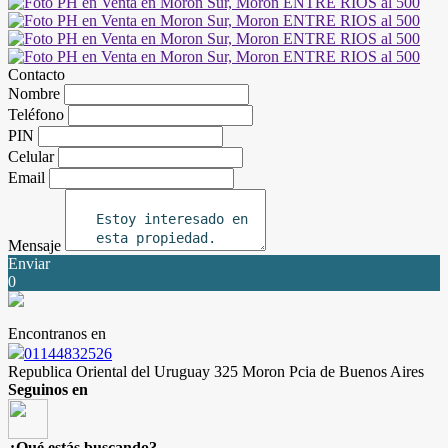
Contacto
Nombre
Teléfono
PIN
Celular
Email
Mensaje
Enviar
0
Encontranos en
01144832526
Republica Oriental del Uruguay 325 Moron Pcia de Buenos Aires
Seguinos en
¿Qué estás buscando?