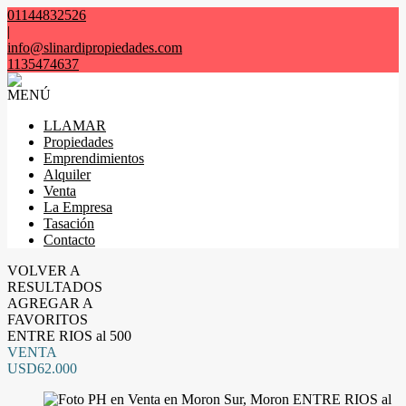
01144832526
|
info@slinardipropiedades.com
1135474637
MENÚ
LLAMAR
Propiedades
Emprendimientos
Alquiler
Venta
La Empresa
Tasación
Contacto
VOLVER A
RESULTADOS
AGREGAR A
FAVORITOS
ENTRE RIOS al 500
VENTA
USD62.000