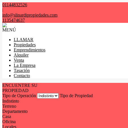
01144832526
|
info@slinardipropiedades.com
1135474637
MENÚ
LLAMAR
Propiedades
Emprendimientos
Alquiler
Venta
La Empresa
Tasación
Contacto
ENCUENTRE SU
PROPIEDAD
Tipo de Operación
Tipo de Propiedad
Indistinto
Terreno
Departamento
Casa
Oficina
Locales