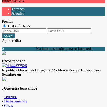
Filtros Activos
Terrenos
Alquiler
Precios
USD
ARS
Aplicar
Apto crédito
0
No hubo resultados para su búsqueda
Encontranos en
01144832526
Republica Oriental del Uruguay 325 Moron Pcia de Buenos Aires
Seguinos en
¿Qué estás buscando?
·
Terrenos
·
Departamentos
·
Casas