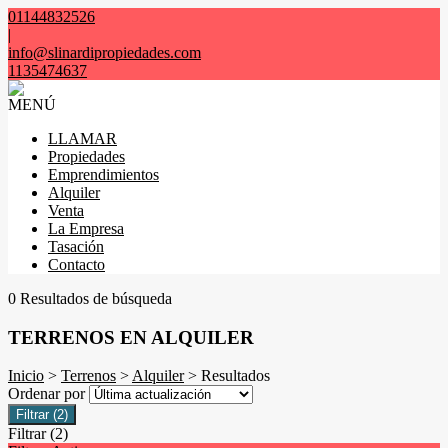
01144832526
|
info@slinardipropiedades.com
1135474637
MENÚ
LLAMAR
Propiedades
Emprendimientos
Alquiler
Venta
La Empresa
Tasación
Contacto
0 Resultados de búsqueda
TERRENOS EN ALQUILER
Inicio
>
Terrenos
>
Alquiler
> Resultados
Ordenar por
Filtrar
(2)
Filtrar
(2)